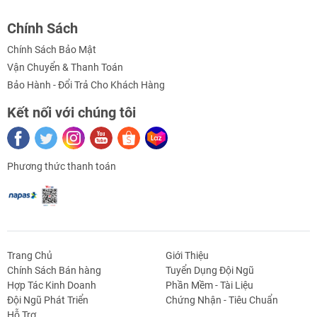
- Đường kính trục: 3mm
Chính Sách
Chính Sách Bảo Mật
- Được thiết kế vỏ có gai nên thích hợp sử dụng chế tạo
Vận Chuyển & Thanh Toán
xe điều khiển vượt địa hình, robot thám hiểm...vv
Bảo Hành - Đổi Trả Cho Khách Hàng
Kết nối với chúng tôi
Phương thức thanh toán
Trang Chủ
Giới Thiệu
Chính Sách Bán hàng
Tuyển Dụng Đội Ngũ
Hợp Tác Kinh Doanh
Phần Mềm - Tài Liệu
g Định
Linh Kiện Siết -
Dao Cụ Cắt Gọt
Dụng Cụ Cầm
Máy Công Cụ
Đội Ngũ Phát Triển
Chứng Nhận - Tiêu Chuẩn
 Băng Tải
Nối
Tay
Hỗ Trợ