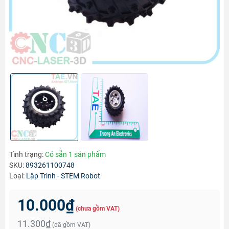
Tình trạng:
Có sẵn 1 sản phẩm
SKU:
893261100748
Loại:
Lập Trình - STEM Robot
10.000₫
(chưa gồm VAT)
11.300₫
(đã gồm VAT)