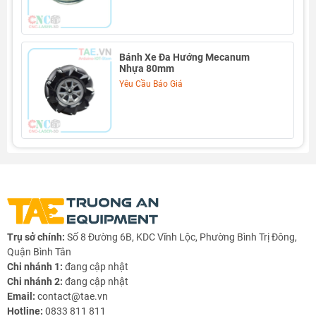
Bánh Xe Đa Hướng Mecanum
Nhựa 80mm
Yêu Cầu Báo Giá
Thông số kỹ thuật Bánh Xe Rubber 523A
- Chất liệu mâm: Nhựa
Trụ sở chính:
Số 8 Đường 6B, KDC Vĩnh Lộc, Phường Bình Trị Đông,
Quận Bình Tân
- Màu sắc mâm: Bạc
Chi nhánh 1:
đang cập nhật
Chi nhánh 2:
đang cập nhật
- Chất liệu vỏ: Cao su
Email:
contact@tae.vn
- Đường kính bánh: 52mm
Hotline:
0833 811 811