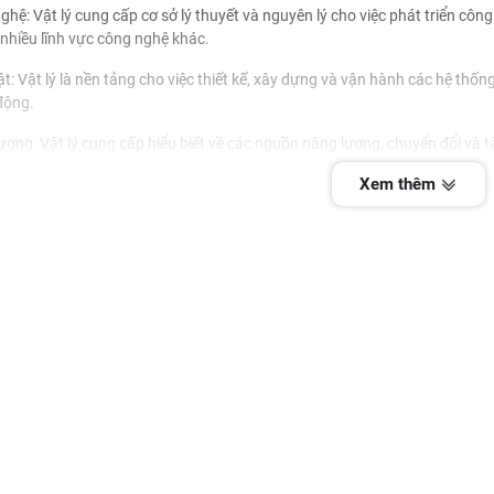
ghệ: Vật lý cung cấp cơ sở lý thuyết và nguyên lý cho việc phát triển công 
nhiều lĩnh vực công nghệ khác.
ật: Vật lý là nền tảng cho việc thiết kế, xây dựng và vận hành các hệ thống
động.
ượng: Vật lý cung cấp hiểu biết về các nguồn năng lượng, chuyển đổi và
 gió và nhiều nguồn năng lượng tái tạo khác.
Xem thêm
ệu: Vật lý cung cấp kiến thức về các tính chất vật liệu, sự tương tác giữa c
ệu trong các lĩnh vực công nghiệp, y học, điện tử và vật liệu tiên tiến.
ật lý thường tiến hành nghiên cứu, thực nghiệm, mô phỏng và phân tích đ
phương pháp toán học, thiết bị đo lường và công nghệ để thu thập dữ liệ
 tư duy phản biện và khả năng giải quyết vấ