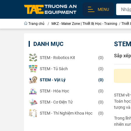
MENU
Trang chủ
/
MKZ - Maker Zone | Thiết Bị Học - Training
/
Thiết
DANH MỤC
STEM 
Sắp xếp
STEM - Robotics Kit
(0)
STEM - Tủ Sách
(0)
STEM - Vật Lý
(0)
STEM - Hóa Học
(0)
STEM về v
Toán học)
STEM - Cơ Điện Tử
(0)
tượng và 
STEM - Thí Nghiệm Khoa Học
(0)
Trong lĩn
nhiên xun