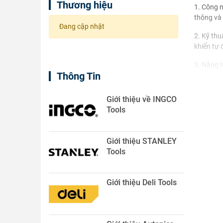
Thương hiệu
1. Công n
thông và 
Đang cập nhật
2. Kỹ thu
khiển tự 
3. Năng l
Thông Tin
mặt trời,
4. Vật li
Giới thiệu về INGCO
các vật li
Tools
Các nhà v
dụng các 
Giới thiệu STANLEY
sự tò mò,
Tools
n đề.
Giới thiệu Deli Tools