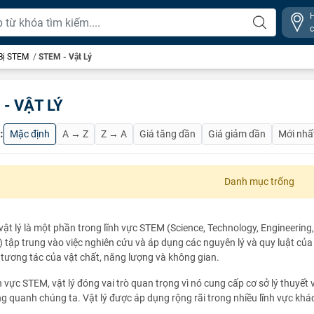
 Bị STEM
/
STEM - Vật Lý
- VẬT LÝ
:
Mặc định
A → Z
Z → A
Giá tăng dần
Giá giảm dần
Mới nhấ
Danh mục trống
ật lý là một phần trong lĩnh vực STEM (Science, Technology, Engineerin
 tập trung vào việc nghiên cứu và áp dụng các nguyên lý và quy luật của 
tương tác của vật chất, năng lượng và không gian.
h vực STEM, vật lý đóng vai trò quan trọng vì nó cung cấp cơ sở lý thuyết
g quanh chúng ta. Vật lý được áp dụng rộng rãi trong nhiều lĩnh vực kh