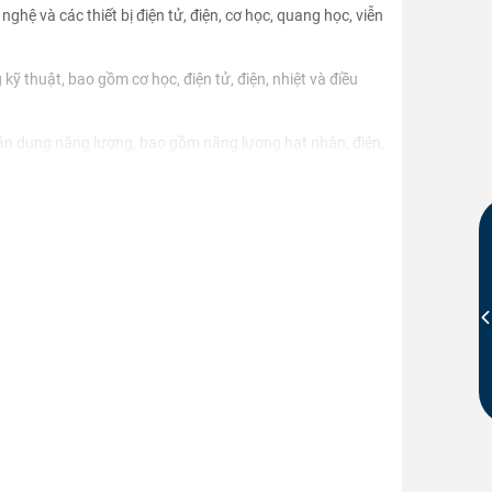
nghệ và các thiết bị điện tử, điện, cơ học, quang học, viễn
 kỹ thuật, bao gồm cơ học, điện tử, điện, nhiệt và điều
 tận dụng năng lượng, bao gồm năng lượng hạt nhân, điện,
ác vật liệu và ứng dụng trong việc phát triển và sử dụng
ể khám phá và giải thích các hiện tượng vật lý. Họ sử
u và xác minh các lý thuyết. STEM về vật lý khuyến khích