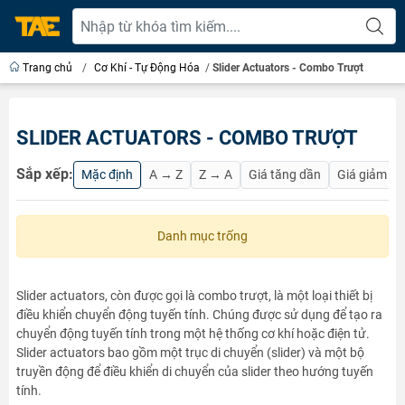
Trang chủ
/
Cơ Khí - Tự Động Hóa
/
Slider Actuators - Combo Trượt
SLIDER ACTUATORS - COMBO TRƯỢT
Sắp xếp:
Mặc định
A → Z
Z → A
Giá tăng dần
Giá giảm d
Danh mục trống
Slider actuators, còn được gọi là combo trượt, là một loại thiết bị
điều khiển chuyển động tuyến tính. Chúng được sử dụng để tạo ra
chuyển động tuyến tính trong một hệ thống cơ khí hoặc điện tử.
Slider actuators bao gồm một trục di chuyển (slider) và một bộ
truyền động để điều khiển di chuyển của slider theo hướng tuyến
tính.