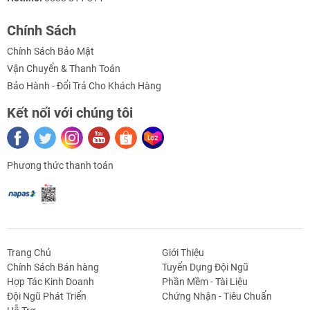
chuyển động tuyến tính của slider.
Chính Sách
2. Actuators dẫn động bằng khí nén: Sử dụng khí nén để điều khiển
di chuyển của slider.
Chính Sách Bảo Mật
Vận Chuyển & Thanh Toán
3. Actuators dẫn động bằng thủy lực: Sử dụng dầu thủy lực để tạo
chuyển động tuyến tính.
Bảo Hành - Đổi Trả Cho Khách Hàng
4. Actuators dẫn động bằng cơ: Sử dụng hệ thống cơ khí, bao gồm
Kết nối với chúng tôi
bánh răng, đai và vít, để tạo chuyển động tuyến tính.
Mỗi loại slider actuators có ưu điểm và hạn chế riêng, và sự lựa
chọn phụ thuộc vào yêu cầu cụ thể của ứng dụng.
Phương thức thanh toán
Trang Chủ
Giới Thiệu
Chính Sách Bán hàng
Tuyển Dụng Đội Ngũ
Hợp Tác Kinh Doanh
Phần Mềm - Tài Liệu
Đội Ngũ Phát Triển
Chứng Nhận - Tiêu Chuẩn
g Định
Linh Kiện Siết -
Dao Cụ Cắt Gọt
Dụng Cụ Cầm
Máy Công Cụ