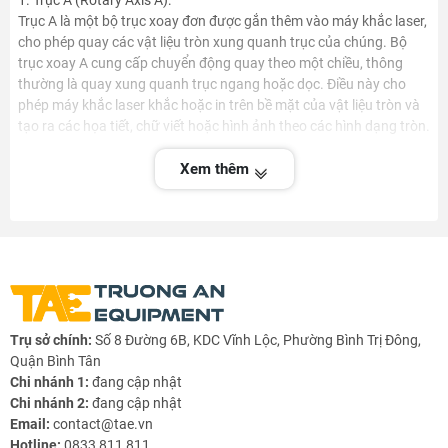
1. Trục A (Rotary Axis A):
Trục A là một bộ trục xoay đơn được gắn thêm vào máy khắc laser,
cho phép quay các vật liệu tròn xung quanh trục của chúng. Bộ
trục xoay A cung cấp chuyển động quay theo một chiều, thông
thường là quay xung quanh trục ngang hoặc dọc. Điều này cho
phép máy khắc laser khắc hoặc in trên bề mặt của vật liệu tròn và
tạo ra các họa tiết, chữ viết hoặc hình ảnh theo các hình dạng tròn.
2. Trục A+B (Rotary Axis A+B):
Xem thêm
Trục A+B là một bộ trục xoay nâng cao được sử dụng trong máy
khắc laser, cung cấp chuyển động quay trong hai chiều. Ngoài
chuyển động quay xung quanh trục A, nó còn cho phép chuyển
động quay của trục B theo chiều khác. Trục B thường nằm vuông
góc với trục A, tạo ra chuyển động quay linh hoạt hơn và cho phép
khắc và in trên các vật liệu tròn phức tạp hơn.
Sử dụng bộ trục xoay trong máy khắc laser, người dùng có thể
Trụ sở chính:
Số 8 Đường 6B, KDC Vĩnh Lộc, Phường Bình Trị Đông,
thực hiện các ứng dụng đa dạng như khắc trên ly uống, chai rượu,
Quận Bình Tân
ống nhựa, ống kim loại, và nhiều vật liệu tròn khác. Bộ trục xoay
Chi nhánh 1:
đang cập nhật
tạo ra sự linh hoạt và đa dạng trong quá trình khắc laser, mở rộng
Chi nhánh 2:
đang cập nhật
khả năng sáng tạo và ứng dụng của máy khắc laser.
Email:
contact@tae.vn
Hotline:
0833 811 811