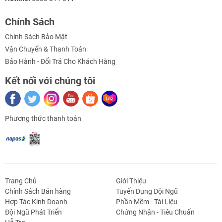
Chính Sách
Chính Sách Bảo Mật
Vận Chuyển & Thanh Toán
Bảo Hành - Đổi Trả Cho Khách Hàng
Kết nối với chúng tôi
Phương thức thanh toán
Trang Chủ
Giới Thiệu
Chính Sách Bán hàng
Tuyển Dụng Đội Ngũ
Hợp Tác Kinh Doanh
Phần Mềm - Tài Liệu
Đội Ngũ Phát Triển
Chứng Nhận - Tiêu Chuẩn
g Định
Linh Kiện Siết -
Dao Cụ Cắt Gọt
Dụng Cụ Cầm
Máy Công Cụ