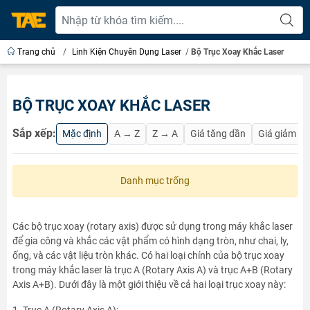
Trang chủ
/
Linh Kiện Chuyên Dụng Laser
/
Bộ Trục Xoay Khắc Laser
BỘ TRỤC XOAY KHẮC LASER
Sắp xếp:
Mặc định
A → Z
Z → A
Giá tăng dần
Giá giảm d
Danh mục trống
Các bộ trục xoay (rotary axis) được sử dụng trong máy khắc laser
để gia công và khắc các vật phẩm có hình dạng tròn, như chai, ly,
ống, và các vật liệu tròn khác. Có hai loại chính của bộ trục xoay
trong máy khắc laser là trục A (Rotary Axis A) và trục A+B (Rotary
Axis A+B). Dưới đây là một giới thiệu về cả hai loại trục xoay này: