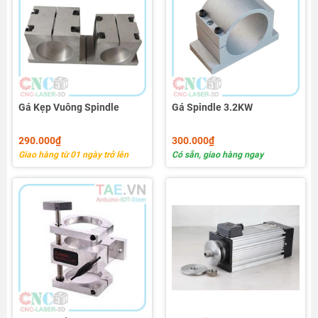
Gá Kẹp Vuông Spindle
Gá Spindle 3.2KW
290.000₫
300.000₫
Giao hàng từ 01 ngày trở lên
Có sẵn, giao hàng ngay