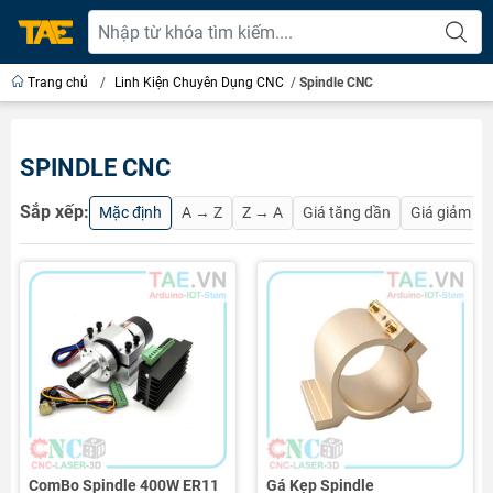
Trang chủ
/
Linh Kiện Chuyên Dụng CNC
/
Spindle CNC
SPINDLE CNC
Sắp xếp:
Mặc định
A → Z
Z → A
Giá tăng dần
Giá giảm d
ComBo Spindle 400W ER11
Gá Kẹp Spindle