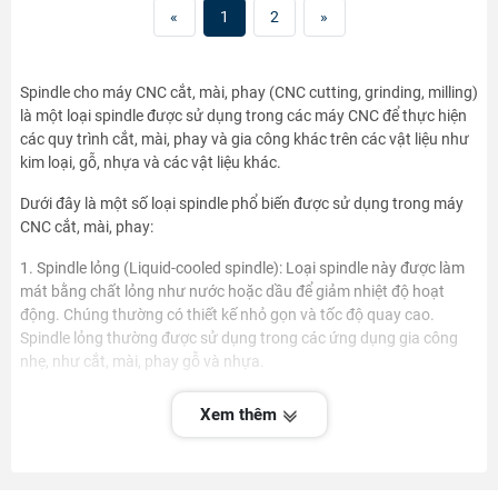
«
1
2
»
Spindle cho máy CNC cắt, mài, phay (CNC cutting, grinding, milling)
là một loại spindle được sử dụng trong các máy CNC để thực hiện
các quy trình cắt, mài, phay và gia công khác trên các vật liệu như
kim loại, gỗ, nhựa và các vật liệu khác.
Dưới đây là một số loại spindle phổ biến được sử dụng trong máy
CNC cắt, mài, phay:
1. Spindle lỏng (Liquid-cooled spindle): Loại spindle này được làm
mát bằng chất lỏng như nước hoặc dầu để giảm nhiệt độ hoạt
động. Chúng thường có thiết kế nhỏ gọn và tốc độ quay cao.
Spindle lỏng thường được sử dụng trong các ứng dụng gia công
nhẹ, như cắt, mài, phay gỗ và nhựa.
2. Spindle khí (Air-cooled spindle): Loại spindle này được làm mát
Xem thêm
bằng luồng không khí. Chúng thường có kích thước lớn hơn và khả
năng làm mát tốt hơn so với spindle lỏng. Spindle khí thường có
tốc độ quay cao và được sử dụng trong các ứng dụng cắt, mài,
phay kim loại và các vật liệu cứng khác.