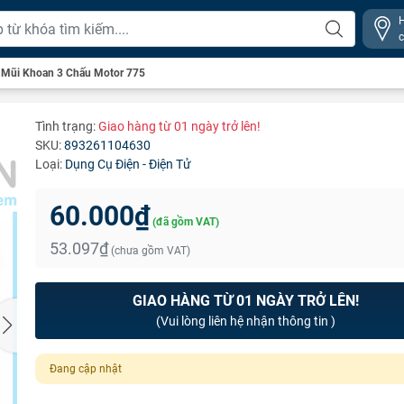
 Mũi Khoan 3 Chấu Motor 775
Tình trạng:
Giao hàng từ 01 ngày trở lên!
SKU:
893261104630
Loại:
Dụng Cụ Điện - Điện Tử
60.000₫
(đã gồm VAT)
53.097₫
(chưa gồm VAT)
GIAO HÀNG TỪ 01 NGÀY TRỞ LÊN!
(Vui lòng liên hệ nhận thông tin )
Đang cập nhật