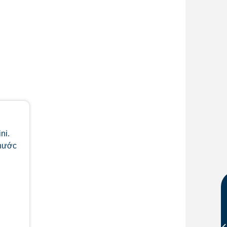
ni.
thước