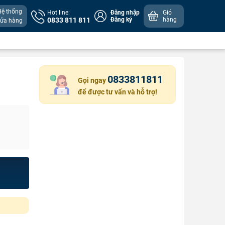
Hệ thống
Hot line:
Đăng nhập
Giỏ
0833 811 811
Đăng ký
hàng
cửa hàng
0833811811
Gọi ngay
để được tư vấn và hỗ trợ!