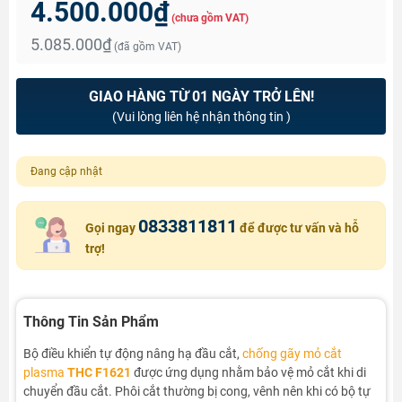
4.500.000₫
(chưa gồm VAT)
5.085.000₫
(đã gồm VAT)
GIAO HÀNG TỪ 01 NGÀY TRỞ LÊN!
(Vui lòng liên hệ nhận thông tin )
Đang cập nhật
0833811811
Gọi ngay
để được tư vấn và hỗ
trợ!
Thông Tin Sản Phẩm
Bộ điều khiển tự động nâng hạ đầu cắt,
chống gãy mỏ cắt
plasma
THC F1621
được ứng dụng nhằm bảo vệ mỏ cắt khi di
chuyển đầu cắt. Phôi cắt thường bị cong, vênh nên khi có bộ tự