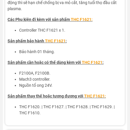
động thì sẽ hạn chế chống bị va mỏ cắt, tăng tuổi thọ đầu cắt
plasma.
Các Phụ kiện đi kèm với sản phẩm
THC F1621:
Controller THC F1621 x 1.
Sản phẩm bảo hành
THC F1621
:
Bảo hành 01 tháng.
Sản phẩm cần hoặc có thể dùng kèm với
THC F1621
:
F2100A, F2100B.
Mach3 controller.
Nguồn tổ ong 24V.
Sản phẩm thay thế hoặc tương đương với
THC F1621:
THC F1620. | THC F1627. | THC F1628. | THC F1629. |
THC F1610.