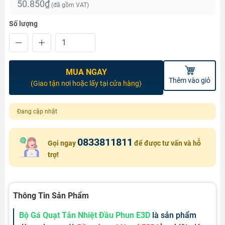
50.850₫
(đã gồm VAT)
Số lượng
MUA NGAY
Thêm vào giỏ
(Giao tận nơi hoặc lấy tại cửa hàng)
Đang cập nhật
0833811811
Gọi ngay
để được tư vấn và hỗ
trợ!
Thông Tin Sản Phẩm
Bộ Gá Quạt Tản Nhiệt Đầu Phun E3D
là sản phẩm