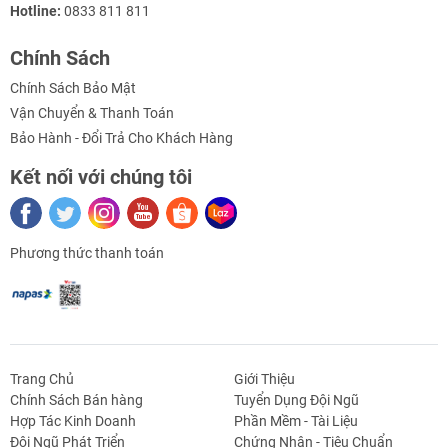
Hotline:
0833 811 811
Chính Sách
Chính Sách Bảo Mật
Vận Chuyển & Thanh Toán
Bảo Hành - Đổi Trả Cho Khách Hàng
Kết nối với chúng tôi
Phương thức thanh toán
Trang Chủ
Giới Thiệu
Chính Sách Bán hàng
Tuyển Dụng Đội Ngũ
Hợp Tác Kinh Doanh
Phần Mềm - Tài Liệu
g Định
Linh Kiện Siết -
Dao Cụ Cắt Gọt
Dụng Cụ Cầm
Máy Công Cụ
Đội Ngũ Phát Triển
Chứng Nhận - Tiêu Chuẩn
 Băng Tải
Nối
Tay