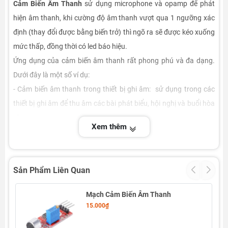
Cảm Biến Âm Thanh
sử dụng microphone và opamp để phát
hiện âm thanh, khi cường độ âm thanh vượt qua 1 ngưỡng xác
định (thay đổi được bằng biến trở) thì ngõ ra sẽ được kéo xuống
mức thấp, đồng thời có led báo hiệu.
Ứng dụng của cảm biến âm thanh rất phong phú và đa dạng.
Dưới đây là một số ví dụ:
- Cảm biến âm thanh trong thiết bị ghi âm: sử dụng trong các
thiết bị ghi âm để thu âm các bài phát biểu, hội nghị và buổi hòa
nhạc.
Xem thêm
- Cảm biến âm thanh trong hệ thống điều khiển giọng nói: sử
dụng để điều khiển các thiết bị bằng giọng nói, chẳng hạn như
điều khiển TV hoặc thiết bị định vị GPS.
Sản Phẩm Liên Quan
- Cảm biến âm thanh trong hệ thống an ninh: sử dụng để phát
hiện các âm thanh đáng ngờ trong các khu vực an ninh, chẳng
Mạch Cảm Biến Âm Thanh
hạn như những tiếng động từ súng đạn, phá cửa hoặc tiếng nổ.
15.000₫
- Cảm biến âm thanh trong xe hơi: sử dụng trong các hệ thống