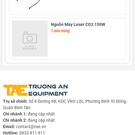
rãi trong nhiều lĩnh vực khác nhau.
Nguồn Máy Laser CO2 150W
7.000.000₫
Thông số kỹ thuật
- Điện áp hoạt động 5V
- Công suất ra 5mW
- Bước sóng 650nm
- Dòng hoạt động dưới 40mA
- Nhiệt độ hoạt động: -10 ~ 40 độ C
- Kích thước: 18.5mm x 15mm
Trụ sở chính:
Số 8 Đường 6B, KDC Vĩnh Lộc, Phường Bình Trị Đông,
Quận Bình Tân
Chi nhánh 1:
đang cập nhật
Chi nhánh 2:
đang cập nhật
Email:
contact@tae.vn
Hotline:
0833 811 811