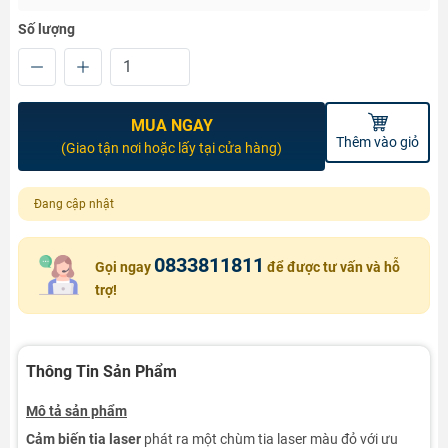
Số lượng
MUA NGAY
Thêm vào giỏ
(Giao tận nơi hoặc lấy tại cửa hàng)
Đang cập nhật
0833811811
Gọi ngay
để được tư vấn và hỗ
trợ!
Thông Tin Sản Phẩm
Mô tả sản phẩm
Cảm biến tia laser
phát ra một chùm tia laser màu đỏ với ưu