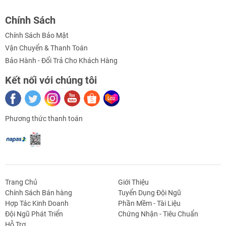
Chính Sách
Sơ đồ chân
Chính Sách Bảo Mật
Vận Chuyển & Thanh Toán
Bảo Hành - Đổi Trả Cho Khách Hàng
Kết nối với chúng tôi
Sơ đồ nối dây với Arduino
Phương thức thanh toán
Code tham khảo Cảm Biến Tia Laser với Arduino
int laserPin = 13;
Trang Chủ
Giới Thiệu
void setup()
Chính Sách Bán hàng
Tuyển Dụng Đội Ngũ
{
Hợp Tác Kinh Doanh
Phần Mềm - Tài Liệu
pinMode(laserPin, OUTPUT);
g Định
Linh Kiện Siết -
Dao Cụ Cắt Gọt
Dụng Cụ Cầm
Máy Công Cụ
Đội Ngũ Phát Triển
Chứng Nhận - Tiêu Chuẩn
digitalWrite(laserPin, HIGH);
 Băng Tải
Nối
Tay
Hỗ Trợ
}