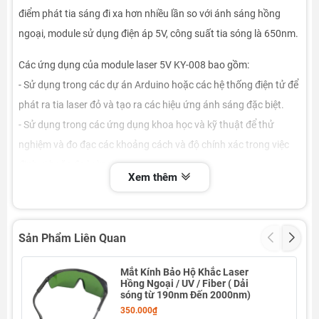
điểm phát tia sáng đi xa hơn nhiều lần so với ánh sáng hồng
ngoại, module sử dụng điện áp 5V, công suất tia sóng là 650nm.
Các ứng dụng của module laser 5V KY-008 bao gồm:
- Sử dụng trong các dự án Arduino hoặc các hệ thống điện tử để
phát ra tia laser đỏ và tạo ra các hiệu ứng ánh sáng đặc biệt.
- Sử dụng trong các ứng dụng khoa học và kỹ thuật để thử
nghiệm và đo đạc các khoảng cách và độ chính xác trong việc
định vị hoặc đo lường.
Xem thêm
- Sử dụng trong các dự án nghệ thuật, như tạo ra các hiệu ứng
ánh sáng độc đáo hoặc tạo ra các bức tranh ánh sáng tương
tác.
Sản Phẩm Liên Quan
- Sử dụng trong các ứng dụng an ninh, như cảnh báo chống
trộm hoặc phát hiện chuyển động.
Mắt Kính Bảo Hộ Khắc Laser
Hồng Ngoại / UV / Fiber ( Dải
- Với tính linh hoạt và dễ sử dụng, module laser 5V KY-008 là một
sóng từ 190nm Đến 2000nm)
phần quan trọng trong các dự án điện tử và được sử dụng rộng
350.000₫