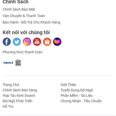
Chính Sách
Chính Sách Bảo Mật
Vận Chuyển & Thanh Toán
Bảo Hành - Đổi Trả Cho Khách Hàng
Kết nối với chúng tôi
Phương thức thanh toán
Trang Chủ
Giới Thiệu
Chính Sách Bán hàng
Tuyển Dụng Đội Ngũ
Hợp Tác Kinh Doanh
Phần Mềm - Tài Liệu
g Định
Linh Kiện Siết -
Dao Cụ Cắt Gọt
Dụng Cụ Cầm
Máy Công Cụ
Đội Ngũ Phát Triển
Chứng Nhận - Tiêu Chuẩn
 Băng Tải
Nối
Tay
Hỗ Trợ
Thông số kỹ thuật Cặp Chân Vịt Thuận Nghịch 2 Cánh