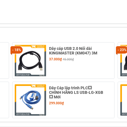
Dây cáp USB 2.0 Nối dài
- 18%
- 23%
KINGMASTER (KM047) 3M
37.000₫
45.000₫
Dây Cáp lập trình PLC💥
CHÍNH HÃNG LS USB-LG-XGB
💥 Mới
299.000₫