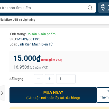
ầu Micro USB và Lightning
Tình trạng:
Có sẵn 6 sản phẩm
SKU:
M1-03/001195
Loại:
Linh Kiện Mạch Điện Tử
15.000₫
(chưa gồm VAT)
16.950₫
(đã gồm VAT)
Số lượng
MUA NGAY
Thêm 
(Giao tận nơi hoặc lấy tại cửa hàng)