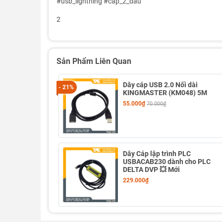
#usb_lightning #cap_2_dau
2
Sản Phẩm Liên Quan
Dây cáp USB 2.0 Nối dài
- 21%
KINGMASTER (KM048) 5M
55.000₫
70.000₫
Dây Cáp lập trình PLC
USBACAB230 dành cho PLC
DELTA DVP 💥 Mới
229.000₫