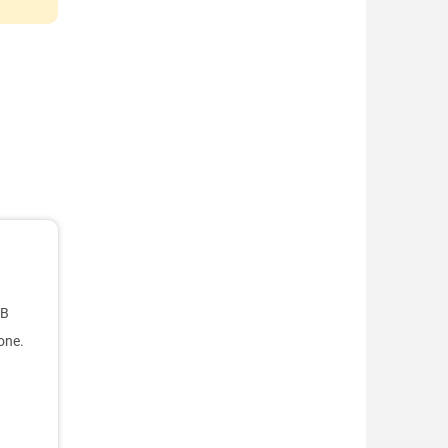
SB
hone
.