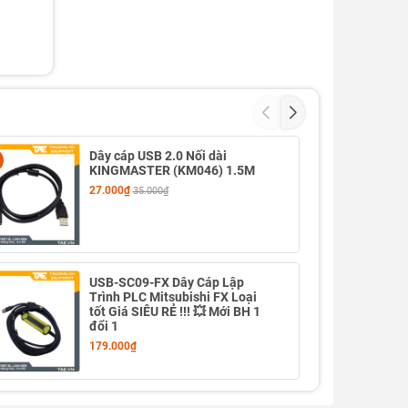
Dây cáp USB 2.0 Nối dài
- 24%
KINGMASTER (KM046) 1.5M
27.000₫
35.000₫
USB-SC09-FX Dây Cáp Lập
Trình PLC Mitsubishi FX Loại
tốt Giá SIÊU RẺ !!! 💥 Mới BH 1
đổi 1
179.000₫