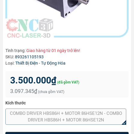
Tình trạng:
Giao hàng từ 01 ngày trở lên!
SKU:
893261105193
Loại:
Thiết Bị Điện - Tự Động Hóa
3.500.000₫
(đã gồm VAT)
3.097.345₫
(chưa gồm VAT)
Kích thước
COMBO DRIVER HBS86H + MOTOR 86HSE12N - COMBO
DRIVER HBS86H + MOTOR 86HSE12N