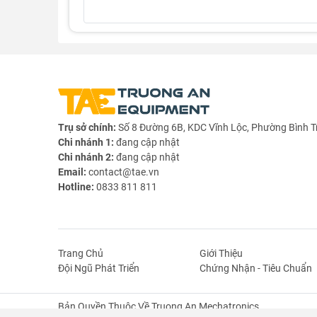
Trụ sở chính:
Số 8 Đường 6B, KDC Vĩnh Lộc, Phường Bình T
Chi nhánh 1:
đang cập nhật
Chi nhánh 2:
đang cập nhật
Email:
contact@tae.vn
Hotline:
0833 811 811
Thông số kỹ thuật combo Vitme Đai Ốc
Trang Chủ
Giới Thiệu
Đội Ngũ Phát Triển
Chứng Nhận - Tiêu Chuẩn
- Chiều dài thanh vitme:
Bản Quyền Thuộc Về Truong An Mechatronics.