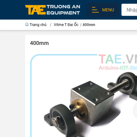
MENU
Trang chủ
/
Vitme T Đai Ốc
/
400mm
400mm