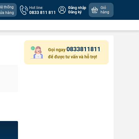
Hệ thống
Hot line:
Đăng nhập
Giỏ
0833 811 811
Đăng ký
hàng
cửa hàng
0833811811
Gọi ngay
để được tư vấn và hỗ trợ!