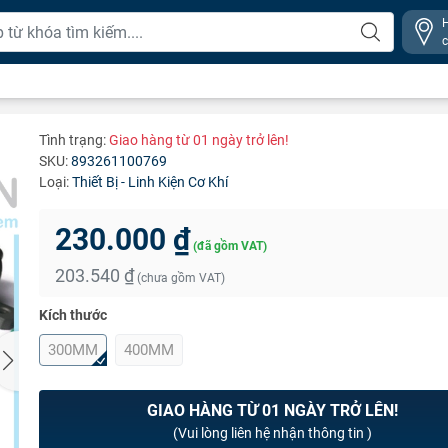
Tình trạng:
Giao hàng từ 01 ngày trở lên!
SKU:
893261100769
Loại:
Thiết Bị - Linh Kiện Cơ Khí
230.000 ₫
(đã gồm VAT)
203.540 ₫
(chưa gồm VAT)
Kích thước
300MM
400MM
GIAO HÀNG TỪ 01 NGÀY TRỞ LÊN!
(Vui lòng liên hệ nhận thông tin )