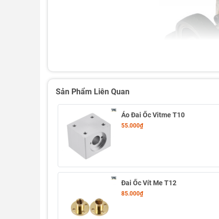
Sản Phẩm Liên Quan
Áo Đai Ốc Vitme T10
55.000₫
Đai Ốc Vít Me T12
85.000₫