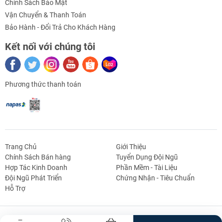
Chính Sách Bảo Mật
Thông số kỹ thuật
Co Nối Ren Khí Nén Chữ L :
Vận Chuyển & Thanh Toán
Bảo Hành - Đổi Trả Cho Khách Hàng
Tùy theo từng mục đích sử dụng khác nhau mà chúng
Kết nối với chúng tôi
ta có những kích cỡ như sau:
– Loại : PL - cút chữ L
Phương thức thanh toán
– Hãng:
– Chất liệu: Nhựa cứng & đồng
– Kiểu dáng: Cút chữ L, 1 đầu được lắp cút nối nhanh,
1 đầu lắp ren ngoài
Trang Chủ
Giới Thiệu
Chính Sách Bán hàng
Tuyển Dụng Đội Ngũ
– Áp suất : 1kg - 15kg
Hợp Tác Kinh Doanh
Phần Mềm - Tài Liệu
g Định
Linh Kiện Siết -
Dao Cụ Cắt Gọt
Dụng Cụ Cầm
Máy Công Cụ
Đội Ngũ Phát Triển
Chứng Nhận - Tiêu Chuẩn
– Xuất xứ: Trung Quốc
 Băng Tải
Nối
Tay
Hỗ Trợ
Bản Quyền Thuộc Về Truong An Mechatronics.