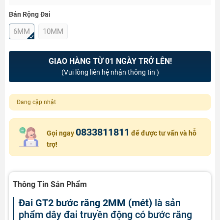
Bản Rộng Đai
6MM
10MM
GIAO HÀNG TỪ 01 NGÀY TRỞ LÊN!
(Vui lòng liên hệ nhận thông tin )
Đang cập nhật
0833811811
Gọi ngay
để được tư vấn và hỗ
trợ!
Thông Tin Sản Phẩm
Đai GT2 bước răng 2MM (mét)
là sản
phẩm dây đai truyền động có bước răng