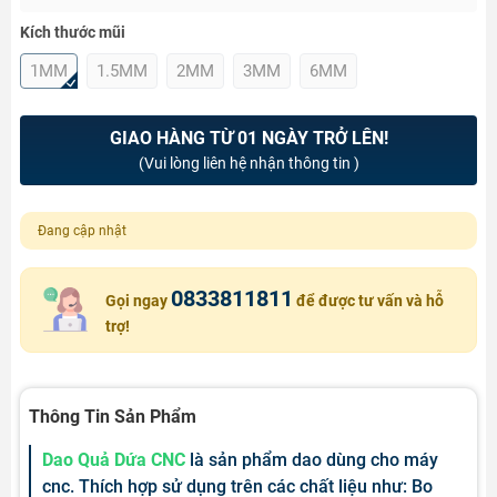
Kích thước mũi
1MM
1.5MM
2MM
3MM
6MM
GIAO HÀNG TỪ 01 NGÀY TRỞ LÊN!
(Vui lòng liên hệ nhận thông tin )
Đang cập nhật
0833811811
Gọi ngay
để được tư vấn và hỗ
trợ!
Thông Tin Sản Phẩm
Dao Quả Dứa CNC
là sản phẩm dao dùng cho máy
cnc. Thích hợp sử dụng trên các chất liệu như: Bo