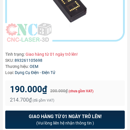
Tình trạng:
Giao hàng từ 01 ngày trở lên!
SKU:
893261105698
Thương hiệu:
OEM
Loại:
Dụng Cụ Điện - Điện Tử
190.000₫
200.000₫
(chưa gồm VAT)
214.700₫
(đã gồm VAT)
GIAO HÀNG TỪ 01 NGÀY TRỞ LÊN!
(Vui lòng liên hệ nhận thông tin )