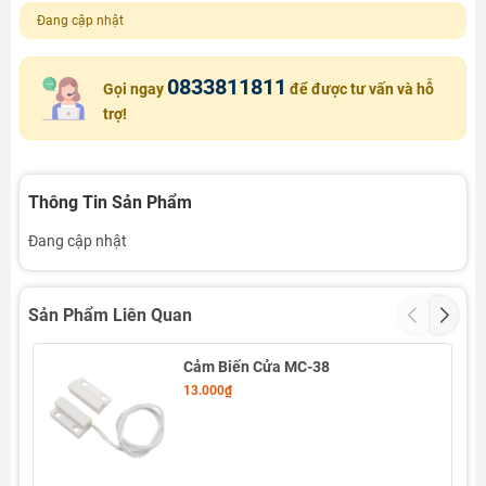
Đang cập nhật
0833811811
Gọi ngay
để được tư vấn và hỗ
trợ!
Thông Tin Sản Phẩm
Đang cập nhật
Sản Phẩm Liên Quan
Cảm Biến Cửa MC-38
- 2
13.000₫