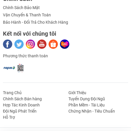
Chính Sách Bảo Mật
Vận Chuyển & Thanh Toán
Bảo Hành - Đổi Trả Cho Khách Hàng
Kết nối với chúng tôi
Phương thức thanh toán
Trang Chủ
Giới Thiệu
Chính Sách Bán hàng
Tuyển Dụng Đội Ngũ
Hợp Tác Kinh Doanh
Phần Mềm - Tài Liệu
g Định
Linh Kiện Siết -
Dao Cụ Cắt Gọt
Dụng Cụ Cầm
Máy Công Cụ
Đội Ngũ Phát Triển
Chứng Nhận - Tiêu Chuẩn
 Băng Tải
Nối
Tay
Hỗ Trợ