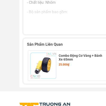
- Chất liệu: Nhôm
- Bộ sản phẩm bao gồm:
+ Gá nhôm
+ Ốc và tán 3mm lắp động cơ
+ Ốc lắp vào khung robot
Sản Phẩm Liên Quan
- Thích hợp sử dụng cho
động cơ giảm tốc vàn
Combo Động Cơ Vàng + Bánh
Xe 65mm
25.000₫