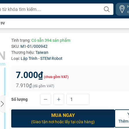
-9V
Tình trạng:
Có sẵn 394 sản phẩm
SKU:
M1-01/000942
Thương hiệu:
Taiwan
Loại:
Lập Trình - STEM Robot
7.000₫
(chưa gồm VAT)
7.910₫
(đã gồm VAT)
Số lượng
MUA NGAY
Thêm 
(Giao tận nơi hoặc lấy tại cửa hàng)