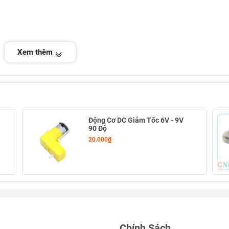
Xem thêm
g 6V- 9V
Động Cơ DC Giảm Tốc 6V - 9V
90 Độ
20.000₫
Chính Sách