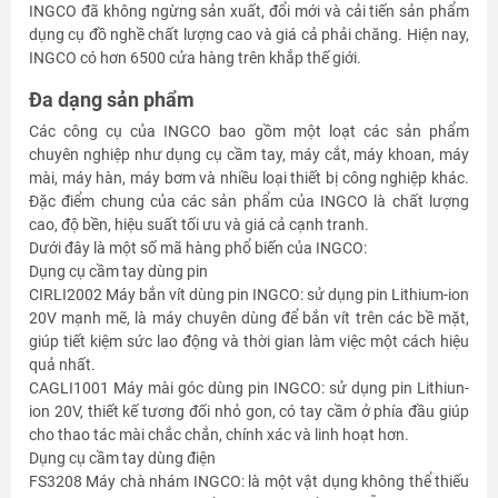
INGCO đã không ngừng sản xuất, đổi mới và cải tiến sản phẩm
dụng cụ đồ nghề chất lượng cao và giá cả phải chăng. Hiện nay,
INGCO có hơn 6500 cửa hàng trên khắp thế giới.
Đa dạng sản phẩm
Các công cụ của INGCO bao gồm một loạt các sản phẩm
chuyên nghiệp như dụng cụ cầm tay, máy cắt, máy khoan, máy
mài, máy hàn, máy bơm và nhiều loại thiết bị công nghiệp khác.
Đặc điểm chung của các sản phẩm của INGCO là chất lượng
cao, độ bền, hiệu suất tối ưu và giá cả cạnh tranh.
Dưới đây là một số mã hàng phổ biến của INGCO:
Dụng cụ cầm tay dùng pin
CIRLI2002 Máy bắn vít dùng pin INGCO: sử dụng pin Lithium-ion
20V mạnh mẽ, là máy chuyên dùng để bắn vít trên các bề mặt,
giúp tiết kiệm sức lao động và thời gian làm việc một cách hiệu
quả nhất.
CAGLI1001 Máy mài góc dùng pin INGCO: sử dụng pin Lithiun-
ion 20V, thiết kế tương đối nhỏ gon, có tay cầm ở phía đầu giúp
cho thao tác mài chắc chắn, chính xác và linh hoạt hơn.
Dụng cụ cầm tay dùng điện
FS3208 Máy chà nhám INGCO: là một vật dụng không thể thiếu