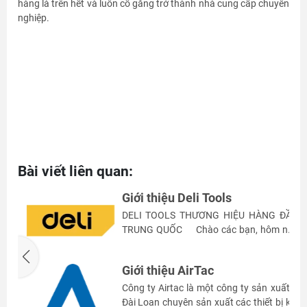
hàng là trên hết và luôn cố gắng trở thành nhà cung cấp chuyên
nghiệp.
Bài viết liên quan:
Giới thiệu Deli Tools
G
DELI TOOLS THƯƠNG HIỆU HÀNG ĐẦU
N
TRUNG QUỐC Chào các bạn, hôm nay
N
mình sẽ giới thiệu cho các bạn một
thương hiệu nổi tiếng phát triển thành
Giới thiệu AirTac
công trong các sản phẩm liên quan đến
văn phòng phẩm, trang thiết bị văn
t
Công ty Airtac là một công ty sản xuất ở
phòng, bàn ghế, dụng cụ công cụ..v..v..,
à
Đài Loan chuyên sản xuất các thiết bị khí