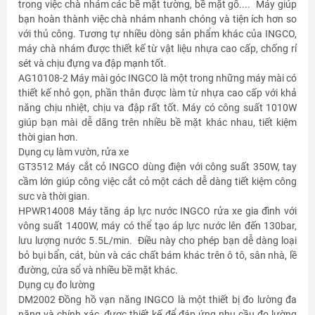
trong việc chà nhám các bề mặt tường, bề mặt gỗ.... Máy giúp
bạn hoàn thành việc chà nhám nhanh chóng và tiện ích hơn so
với thủ công. Tương tự nhiều dòng sản phẩm khác của INGCO,
máy chà nhám được thiết kế từ vật liệu nhựa cao cấp, chống rỉ
sét và chịu đựng va đập mạnh tốt.
AG10108-2 Máy mài góc INGCO là một trong những máy mài có
thiết kế nhỏ gọn, phần thân được làm từ nhựa cao cấp với khả
năng chịu nhiệt, chịu va đập rất tốt. Máy có công suất 1010W
giúp bạn mài dễ dãng trên nhiều bề mặt khác nhau, tiết kiệm
thời gian hơn.
Dụng cụ làm vườn, rửa xe
GT3512 Máy cắt cỏ INGCO dùng điện với công suất 350W, tay
cầm lớn giúp công việc cắt cỏ một cách dễ dàng tiết kiệm công
sưc và thời gian.
HPWR14008 Máy tăng áp lực nước INGCO rửa xe gia đình với
vông suất 1400W, máy có thể tạo áp lực nước lên đến 130bar,
lưu lượng nước 5.5L/min. Điều này cho phép bạn dễ dàng loại
bỏ bụi bẩn, cát, bùn và các chất bám khác trên ô tô, sân nhà, lề
đường, cửa sổ và nhiều bề mặt khác.
Dụng cụ đo lường
DM2002 Đồng hồ vạn năng INGCO là một thiết bị đo lường đa
năng và chính xác, được thiết kế để đáp ứng nhu cầu đo lường