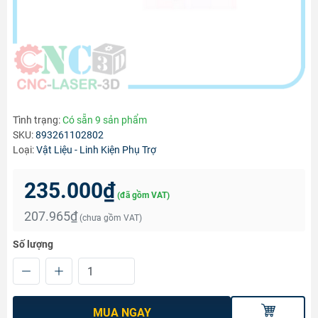
Tình trạng:
Có sẵn 9 sản phẩm
SKU:
893261102802
Loại:
Vật Liệu - Linh Kiện Phụ Trợ
235.000₫
(đã gồm VAT)
207.965₫
(chưa gồm VAT)
Số lượng
MUA NGAY