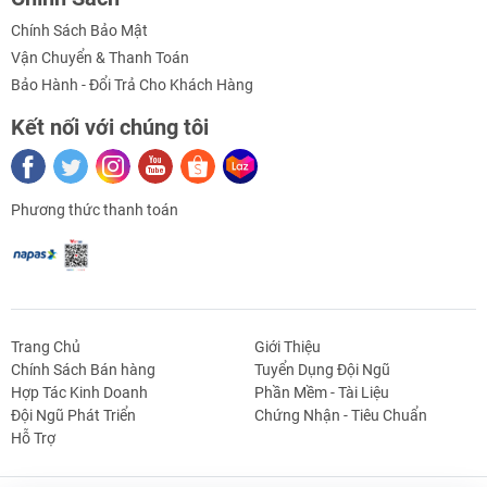
Chính Sách Bảo Mật
Vận Chuyển & Thanh Toán
Bảo Hành - Đổi Trả Cho Khách Hàng
Kết nối với chúng tôi
Phương thức thanh toán
Trang Chủ
Giới Thiệu
Chính Sách Bán hàng
Tuyển Dụng Đội Ngũ
Hợp Tác Kinh Doanh
Phần Mềm - Tài Liệu
g Định
Linh Kiện Siết -
Dao Cụ Cắt Gọt
Dụng Cụ Cầm
Máy Công Cụ
Đội Ngũ Phát Triển
Chứng Nhận - Tiêu Chuẩn
 Băng Tải
Nối
Tay
Hỗ Trợ