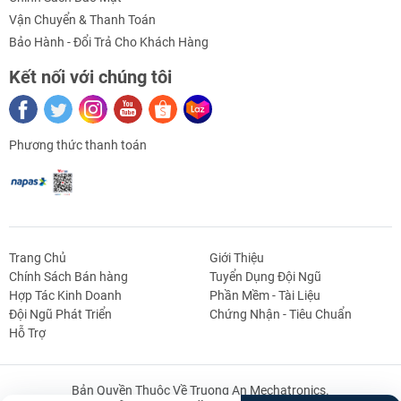
Vận Chuyển & Thanh Toán
Bảo Hành - Đổi Trả Cho Khách Hàng
Kết nối với chúng tôi
Phương thức thanh toán
Trang Chủ
Giới Thiệu
Chính Sách Bán hàng
Tuyển Dụng Đội Ngũ
Hợp Tác Kinh Doanh
Phần Mềm - Tài Liệu
Đội Ngũ Phát Triển
Chứng Nhận - Tiêu Chuẩn
g Định
Linh Kiện Siết -
Dao Cụ Cắt Gọt
Dụng Cụ Cầm
Máy Công Cụ
Hỗ Trợ
 Băng Tải
Nối
Tay
Bản Quyền Thuộc Về Truong An Mechatronics.