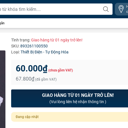
găn
Tình trạng:
Giao hàng từ 01 ngày trở lên!
SKU:
893261100550
Loại:
Thiết Bị Điện - Tự Động Hóa
60.000₫
(chưa gồm VAT)
67.800₫
(đã gồm VAT)
GIAO HÀNG TỪ 01 NGÀY TRỞ LÊN!
(Vui lòng liên hệ nhận thông tin )
Đang cập nhật