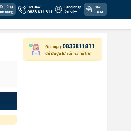
Hệ thống
Hot line:
Đăng nhập
Giỏ
0833 811 811
Đăng ký
hàng
cửa hàng
0833811811
Gọi ngay
để được tư vấn và hỗ trợ!