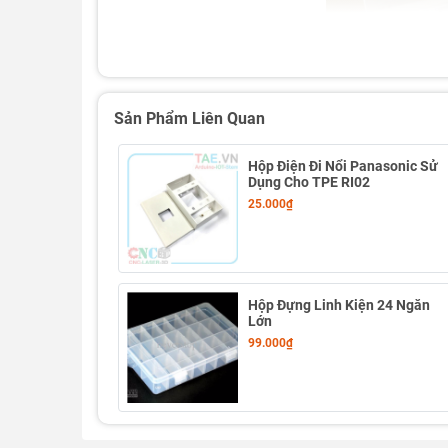
Sản Phẩm Liên Quan
Hộp Điện Đi Nổi Panasonic Sử
Dụng Cho TPE RI02
25.000₫
Thông số kỹ thuật Hộp Đựng Linh Kiện 36 Ngă
Hộp Đựng Linh Kiện 24 Ngăn
Lớn
99.000₫
Hộp Đựng Linh Kiện 36 Ngăn
- Chất liệu: Nhựa
- Số ngăn: 36 ngăn