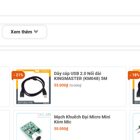
Xem thêm
Dây cáp USB 2.0 Nối dài
- 21%
- 18%
KINGMASTER (KM048) 5M
55.000₫
70.000₫
Mạch Khuếch Đại Micro Mini
Kèm Mic
50.000₫