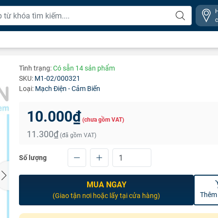
Tình trạng:
Có sẵn 14 sản phẩm
SKU:
M1-02/000321
Loại:
Mạch Điện - Cảm Biến
10.000₫
(chưa gồm VAT)
11.300₫
(đã gồm VAT)
Số lượng
MUA NGAY
Thêm 
(Giao tận nơi hoặc lấy tại cửa hàng)