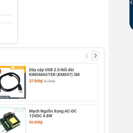
Dây cáp USB 2.0 Nối dài
- 23%
KINGMASTER (KM047) 3M
37.000₫
45.000₫
Mạch Nguồn Xung AC-DC
12VDC 4.8W
50.000₫