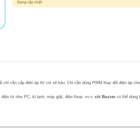
Đang cập nhật
t chỉ cần cấp điện áp thì còi sẽ kêu. Chỉ cần dùng PWM thay đổi điện áp cho
điện tử như PC, tủ lạnh, máy giặt, điện thoại .vv.v.
còi Buzzer
có thể dùng 