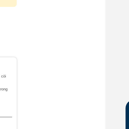
 còi
trong