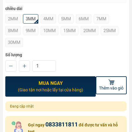
chiều dài
2MM
3MM
4MM
5MM
6MM
7MM
8MM
9MM
10MM
15MM
20MM
25MM
30MM
Số lượng
MUA NGAY
Thêm vào giỏ
(Giao tận nơi hoặc lấy tại cửa hàng)
Đang cập nhật
0833811811
Gọi ngay
để được tư vấn và hỗ
trợ!