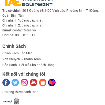
- Đường kính lỗ: 3mm
Trụ sở chính:
Số 8 Đường 6B, KDC Vĩnh Lộc, Phường Bình Trị Đông,
Quận Bình Tân
- Chiều dài và giá tính theo con:
Chi nhánh 1:
đang cập nhật
+ 2mm : 700
Chi nhánh 2:
đang cập nhật
Email:
contact@tae.vn
+ 3mm : 700
Hotline:
0833 811 811
+ 4mm : 700
Chính Sách
Chính Sách Bảo Mật
+ 5mm : 700
Vận Chuyển & Thanh Toán
+ 6mm : 1000
Bảo Hành - Đổi Trả Cho Khách Hàng
+ 7mm : 1000
Kết nối với chúng tôi
+ 8mm : 1000
+ 9mm : 1000
Phương thức thanh toán
+ 10mm : 1000