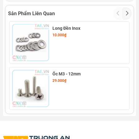
Sản Phẩm Liên Quan
Long Đền Inox
10.000₫
Ốc M3 - 12mm
Thông số kỹ thuật Long Đền Nhựa 7x3mm:
29.000₫
Long Đền Nhựa 7x3mm
- Chất liệu: Nhựa ABS
- Loại: 7*3*X (X là chiều dài)
- Đường kính ngoài: 7mm