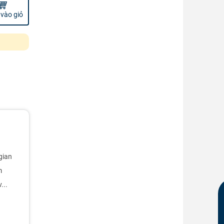
vào giỏ
gian
m
...