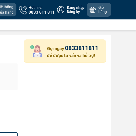
Hệ thống
Hot line:
Đăng nhập
Giỏ
0833 811 811
Đăng ký
hàng
cửa hàng
0833811811
Gọi ngay
để được tư vấn và hỗ trợ!