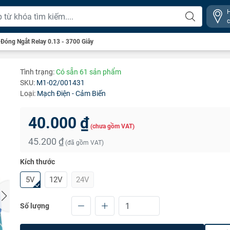
 Đóng Ngắt Relay 0.13 - 3700 Giây
Tình trạng:
Có sẵn 61 sản phẩm
SKU:
M1-02/001431
Loại:
Mạch Điện - Cảm Biến
40.000 ₫
(chưa gồm VAT)
45.200 ₫
(đã gồm VAT)
Kích thước
5V
12V
24V
Số lượng