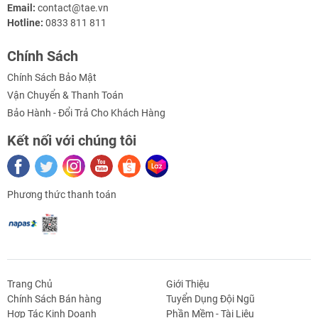
- Điều chỉnh được điện áp hoạt động cho các loại chip khác
Email:
contact@tae.vn
nhau
Hotline:
0833 811 811
- Có thể sử dụng phần mềm CH314A Progammer để nạp và sao
Chính Sách
chép dữ liệu trên các loại chip và bộ nhớ khác nhau.
Chính Sách Bảo Mật
Tags
Vận Chuyển & Thanh Toán
#spi #programmemr #mach_nap #eeprom #ch341a
Bảo Hành - Đổi Trả Cho Khách Hàng
Kết nối với chúng tôi
Phương thức thanh toán
Trang Chủ
Giới Thiệu
Chính Sách Bán hàng
Tuyển Dụng Đội Ngũ
Hợp Tác Kinh Doanh
Phần Mềm - Tài Liệu