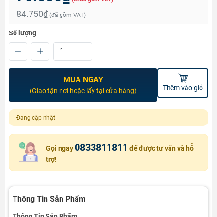
84.750₫
(đã gồm VAT)
Số lượng
MUA NGAY
Thêm vào giỏ
(Giao tận nơi hoặc lấy tại cửa hàng)
Đang cập nhật
0833811811
Gọi ngay
để được tư vấn và hỗ
trợ!
Thông Tin Sản Phẩm
Thông Tin Sản Phẩm