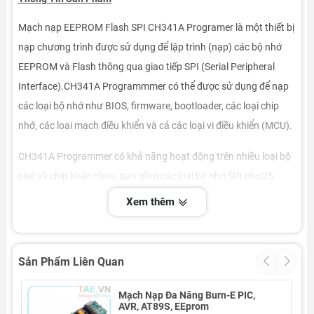
Mạch nạp EEPROM Flash SPI CH341A Programer là một thiết bị
nạp chương trình được sử dụng để lập trình (nạp) các bộ nhớ
EEPROM và Flash thông qua giao tiếp SPI (Serial Peripheral
Interface).CH341A Programmmer có thể được sử dụng để nạp
các loại bộ nhớ như BIOS, firmware, bootloader, các loại chip
nhớ, các loại mạch điều khiển và cả các loại vi điều khiển (MCU).
CH341A Programmer có khả năng hoạt động trên nhiều loại bộ
nhớ và chip khác nhau, bao gồm các loại bộ nhớ SPI như25
series và các loại bộ nhớ I2C như 24 series, đồng thời hỗ trợ cả
Xem thêm
các loại vi điều khiển khác nhau của các hãng sản xuất khác
nhau như Atmel, Microchip, NXP, STM, và nhiều hãng khác nữa.
Sản Phẩm Liên Quan
CH341A Progammer có thiết kế nhỏ gọn, dễ sử dụng và phù hợp
cho việc lập trình nhanh và tiện lợi trên các loại chip và bộ nhớ
Mạch Nạp Đa Năng Burn-E PIC,
khác nhau. Nó thường được sử dụng trong việc sữa chữa, nâng
AVR, AT89S, EEprom