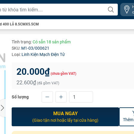
rd 400 Lỗ 8.5CMX5.5CM
Tình trạng:
Có sẵn 18 sản phẩm
SKU:
M1-03/000621
Loại:
Linh Kiện Mạch Điện Tử
20.000₫
(chưa gồm VAT)
22.600₫
(đã gồm VAT)
Số lượng
MUA NGAY
Thêm 
(Giao tận nơi hoặc lấy tại cửa hàng)