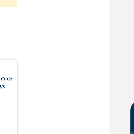
g được
hực