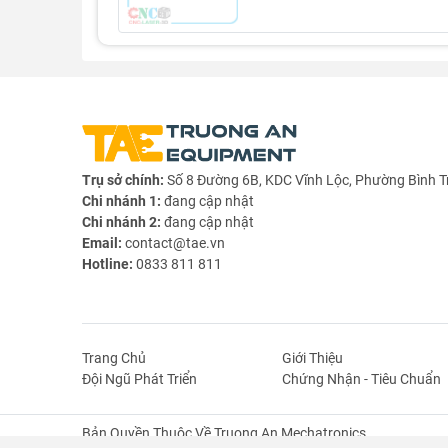
Trụ sở chính:
Số 8 Đường 6B, KDC Vĩnh Lộc, Phường Bình T
Chi nhánh 1:
đang cập nhật
Chi nhánh 2:
đang cập nhật
Email:
contact@tae.vn
Hotline:
0833 811 811
Thông số kỹ thuật Mini Breadboard 400 lỗ 8
- Chất liệu vỏ: Nhựa ABS
Trang Chủ
Giới Thiệu
Đội Ngũ Phát Triển
Chứng Nhận - Tiêu Chuẩn
- Mà sắc: Trắng
- Tổng số lỗ: 400 lỗ (Trong đó 300 lỗ chức năng
Bản Quyền Thuộc Về Truong An Mechatronics.