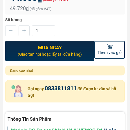
49.720₫
(đã gồm VAT)
Số lượng
MUA NGAY
Thêm vào giỏ
(Giao tận nơi hoặc lấy tại cửa hàng)
Đang cập nhật
0833811811
Gọi ngay
để được tư vấn và hỗ
trợ!
Thông Tin Sản Phẩm