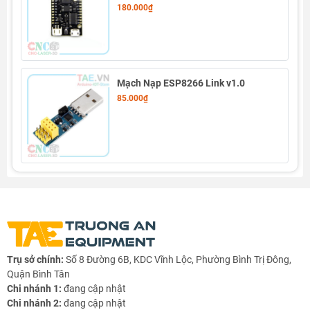
180.000₫
Mạch Nạp ESP8266 Link v1.0
85.000₫
Thông số kỹ thuật Module DC Power Shield V1.0
WEMOS D1
- Điện áp ngõ vào: 7-24VDC
Trụ sở chính:
Số 8 Đường 6B, KDC Vĩnh Lộc, Phường Bình Trị Đông,
- Dòng điện tối đa: 1A
Quận Bình Tân
Chi nhánh 1:
đang cập nhật
-
Thích hợp sử dụng cho
Module ESP8266 D1 WiFi
Chi nhánh 2:
đang cập nhật
Mini V3
và
Kit RF Thu Phát Wifi ESP8266 NodeMCU