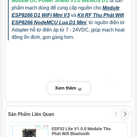
Module DC Power Shield V1.0 WEMOS D1
là sản
phẩm mạch dùng để cung cấp nguồn cho
Module
ESP8266 D1 WiFi Mini V3
và
Kit RF Thu Phát Wifi
ESP8266 NodeMCU Lua D1 Mini
từ nguồn điện từ
Adapter hỗ tợ điện áp từ 7 - 24VDC, giúp mạch hoạt
động ổn định, gọn gàng hơn.
Xem thêm
Sản Phẩm Liên Quan
ESP32 Lite V1.0.0 Module Thu
Phát Wifi Bluetooth