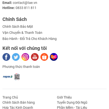
Email:
contact@tae.vn
Lua D1 Mini
Hotline:
0833 811 811
Chính Sách
Hướng dẫn sử dụng – sơ đồ đấu nối Module DC Power
Chính Sách Bảo Mật
Shield V1.0 WEMOS D1
Vận Chuyển & Thanh Toán
Bảo Hành - Đổi Trả Cho Khách Hàng
Kết nối với chúng tôi
Tài liệu – Video tham khảo:
Phương thức thanh toán
Từ khóa sản phẩm:
- esp8266
Trang Chủ
Giới Thiệu
- nguồn
Chính Sách Bán hàng
Tuyển Dụng Đội Ngũ
- wifi
Hợp Tác Kinh Doanh
Phần Mềm - Tài Liệu