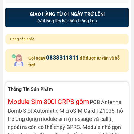
GIAO HÀNG TỪ 01 NGÀY TRỞ LÊN!
(Vui lòng liên hệ nhận thông tin )
Đang cập nhật
0833811811
Gọi ngay
để được tư vấn và hỗ
trợ!
Thông Tin Sản Phẩm
Module Sim 800l GRPS gồm
PCB Antenna
Bomb Slot Automatic MicroSIM Card FZ1036, hỗ
trợ ứng dụng module sim (message và call ) ,
ngoài ra còn có thể chạy GPRS. Module nhỏ gọn