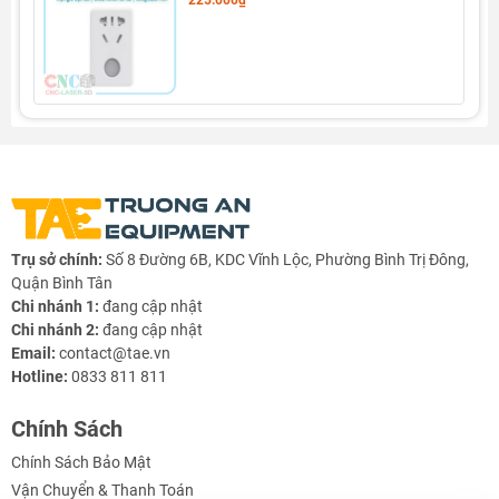
225.000₫
Trụ sở chính:
Số 8 Đường 6B, KDC Vĩnh Lộc, Phường Bình Trị Đông,
Quận Bình Tân
Chi nhánh 1:
đang cập nhật
Chi nhánh 2:
đang cập nhật
Email:
contact@tae.vn
Hotline:
0833 811 811
Chính Sách
g Định
Linh Kiện Siết -
Dao Cụ Cắt Gọt
Dụng Cụ Cầm
Máy Công Cụ
 Băng Tải
Nối
Tay
Chính Sách Bảo Mật
Vận Chuyển & Thanh Toán