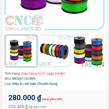
Tình trạng:
Giao hàng từ 01 ngày trở lên!
SKU:
893261101899
Loại:
Máy & Linh Kiện Chuyên Dụng
280.000 ₫
(chưa gồm VAT)
316.400 ₫
(đã gồm VAT)