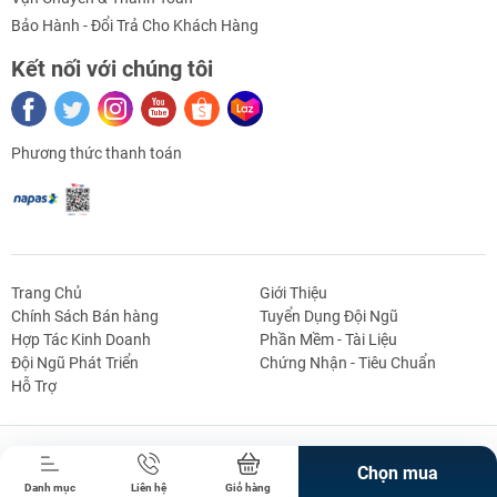
Bảo Hành - Đổi Trả Cho Khách Hàng
Kết nối với chúng tôi
Phương thức thanh toán
Trang Chủ
Giới Thiệu
Chính Sách Bán hàng
Tuyển Dụng Đội Ngũ
Hợp Tác Kinh Doanh
Phần Mềm - Tài Liệu
g Định
Linh Kiện Siết -
Dao Cụ Cắt Gọt
Dụng Cụ Cầm
Máy Công Cụ
Đội Ngũ Phát Triển
Chứng Nhận - Tiêu Chuẩn
 Băng Tải
Nối
Tay
Hỗ Trợ
Bản Quyền Thuộc Về Truong An Mechatronics.
Chọn mua
Danh mục
Liên hệ
Giỏ hàng