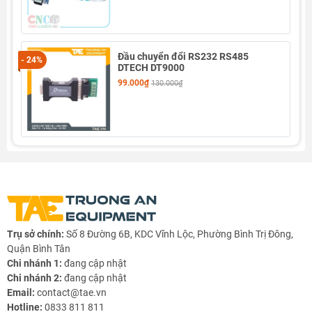
RS232 sang TTL Converter có thêm các tính năng bổ sung như
cấp nguồn điện cho các thiết bị ngoại vi hoặc bảo vệ các thiết bị
khỏi tác động của tín hiệu điện từ từ môi trường xung quanh.
Đầu chuyển đổi RS232 RS485
- 24%
DTECH DT9000
99.000₫
130.000₫
Thông Số Kỹ Thuật
Trụ sở chính:
Số 8 Đường 6B, KDC Vĩnh Lộc, Phường Bình Trị Đông,
- Điện áp hoạt động: 3.3V - 5VDC
Quận Bình Tân
Chi nhánh 1:
đang cập nhật
- Tốc độ truyền dữ liệu tối đa: 115200 bps
Chi nhánh 2:
đang cập nhật
- Điện trở đầu vào: 3.3kΩ - 7kΩ
Email:
contact@tae.vn
- Điện trở đầu ra: 220Ω
Hotline:
0833 811 811