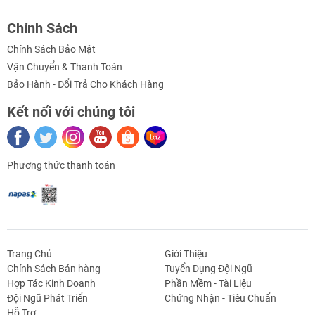
- Dòng tiêu thụ tối đa: 5mA
Chính Sách
- Giao tiếp: RS232, TTL
Chính Sách Bảo Mật
- Kích thước: 30mm x 29mm
Vận Chuyển & Thanh Toán
Bảo Hành - Đổi Trả Cho Khách Hàng
Kết nối với chúng tôi
Video Hướng Dẫn
Phương thức thanh toán
Trang Chủ
Giới Thiệu
Chính Sách Bán hàng
Tuyển Dụng Đội Ngũ
Hợp Tác Kinh Doanh
Phần Mềm - Tài Liệu
g Định
Linh Kiện Siết -
Dao Cụ Cắt Gọt
Dụng Cụ Cầm
Máy Công Cụ
Đội Ngũ Phát Triển
Chứng Nhận - Tiêu Chuẩn
 Băng Tải
Nối
Tay
Hỗ Trợ