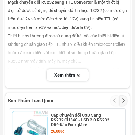
Mạch chuyển đổi RS232 sang TTL Converter
là một thiết bị
điện tử được sử dụng để chuyển đổi tín hiệu RS232 (có mức điện
trên là +12V và mức điện dưới là -12V) sang tín hiệu TTL (có
mức điện trên là +5V và mức điện dưới là 0V).
Thiết bị này thường được sử dụng để kết nối các thiết bị điện tử
sử dụng chuẩn giao tiếp TTL như vi điều khiển (microcontroller)
hoặc các cảm biến với các thiết bị sử dụng chuẩn giao tiếp
RS232 như máy tính, máy in, máy chủ...
Mạch chuyển đổi RS232 sang TTL Converter thường được thiết
Xem thêm
kế với một số thành phần chính như chip chuyển đổi RS232
sang TTL, các điện trở, tụ điện và các linh kiện khác nhằm đảm
bảo tính ổn định và độ chính xác của tín hiệu được chuyển đổi.
Sản Phẩm Liên Quan
Thông thường, mạch chuyển đổi RS232 sang TTL Converter sẽ
có đầu vào RS232 gồm 3 chân là TXD (dữ liệu truyền), RXD (dữ
Cáp Chuyển đổi USB Sang
- 1
RS232 CH340 - USB 2.0 RS232
liệu nhận) và GND (đất), đầu ra TTL cũng tương tự gồm 3 chân
DB9 Đầu Đực giá rẻ
tương ứng với TXD, RXD và GND. Một số mạch chuyển đổi
26.000₫