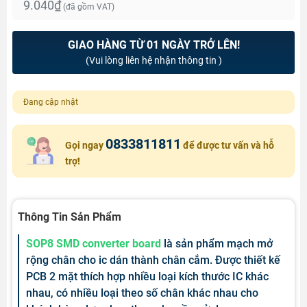
9.040₫
(đã gồm VAT)
GIAO HÀNG TỪ 01 NGÀY TRỞ LÊN!
(Vui lòng liên hệ nhận thông tin )
Đang cập nhật
0833811811
Gọi ngay
để được tư vấn và hỗ
trợ!
Thông Tin Sản Phẩm
SOP8 SMD converter board
là sản phẩm mạch mở
rộng chân cho ic dán thành chân cắm. Được thiết kế
PCB 2 mặt thích hợp nhiều loại kích thước IC khác
nhau, có nhiều loại theo số chân khác nhau cho