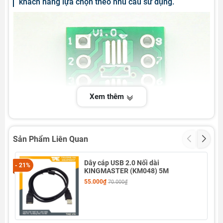
khách hàng lựa chọn theo nhu cầu sử dụng.
Xem thêm
Sản Phẩm Liên Quan
Dây cáp USB 2.0 Nối dài
- 21%
- 1
KINGMASTER (KM048) 5M
55.000₫
70.000₫