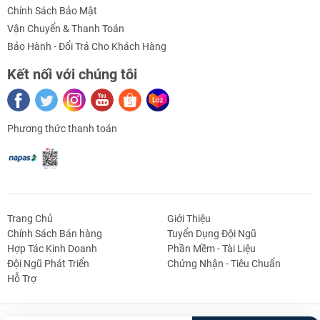
Chính Sách Bảo Mật
Vận Chuyển & Thanh Toán
Bảo Hành - Đổi Trả Cho Khách Hàng
Kết nối với chúng tôi
Phương thức thanh toán
Thông số kỹ thuật SOP8 SMD converter board
- Số chân IC: 8 chân
- Ra chân cắm cho IC dán
Trang Chủ
Giới Thiệu
- Loại PCB: Phíp thủy tinh 2 mặt loại tốt
Chính Sách Bán hàng
Tuyển Dụng Đội Ngũ
Hợp Tác Kinh Doanh
Phần Mềm - Tài Liệu
g Định
Linh Kiện Siết -
Dao Cụ Cắt Gọt
Dụng Cụ Cầm
Máy Công Cụ
- Phủ bảo vệ: màu xanh lá
Đội Ngũ Phát Triển
Chứng Nhận - Tiêu Chuẩn
 Băng Tải
Nối
Tay
Hỗ Trợ
- Chân mạ thiếc đãn điện tốt, dễ hàn
- Hỗ trợ 2 mặt 2 loại chân ic dán: 1.27mm và 0.65mm