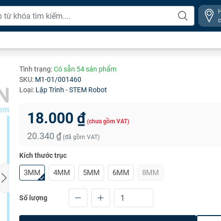
Tình trạng:
Có sẵn 54 sản phẩm
SKU:
M1-01/001460
Loại:
Lập Trình - STEM Robot
18.000 ₫
(chưa gồm VAT)
20.340 ₫
(đã gồm VAT)
Kích thước trục
3MM
4MM
5MM
6MM
8MM
Số lượng