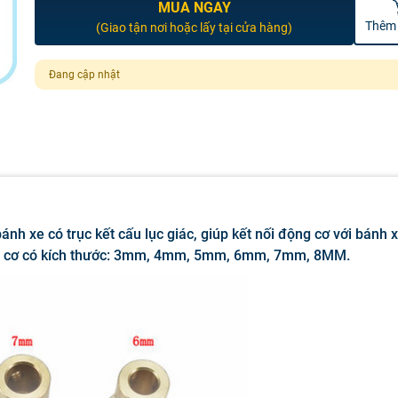
MUA NGAY
Thêm 
(Giao tận nơi hoặc lấy tại cửa hàng)
Đang cập nhật
nh xe có trục kết cấu lục giác, giúp kết nối động cơ với bánh x
ộng cơ có kích thước: 3mm, 4mm, 5mm, 6mm, 7mm, 8MM.