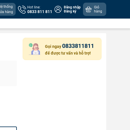
Hệ thống
Hot line:
Đăng nhập
Giỏ
0833 811 811
Đăng ký
hàng
cửa hàng
0833811811
Gọi ngay
để được tư vấn và hỗ trợ!