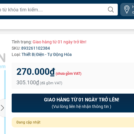
Tình trạng:
Giao hàng từ 01 ngày trở lên!
SKU:
893261102384
Loại:
Thiết Bị Điện - Tự Động Hóa
270.000₫
(chưa gồm VAT)
305.100₫
(đã gồm VAT)
GIAO HÀNG TỪ 01 NGÀY TRỞ LÊN!
(Vui lòng liên hệ nhận thông tin )
Đang cập nhật