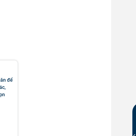
găn để
ác,
họn