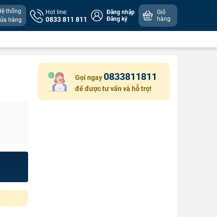
Hệ thống
Hot line:
Đăng nhập
Giỏ
0833 811 811
Đăng ký
hàng
cửa hàng
0833811811
Gọi ngay
để được tư vấn và hỗ trợ!