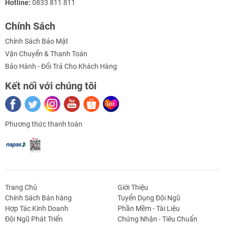
Hotline:
0833 811 811
Chính Sách
Chính Sách Bảo Mật
Vận Chuyển & Thanh Toán
Bảo Hành - Đổi Trả Cho Khách Hàng
Kết nối với chúng tôi
Phương thức thanh toán
Trang Chủ
Giới Thiệu
Chính Sách Bán hàng
Tuyển Dụng Đội Ngũ
Hợp Tác Kinh Doanh
Phần Mềm - Tài Liệu
g Định
Linh Kiện Siết -
Dao Cụ Cắt Gọt
Dụng Cụ Cầm
Máy Công Cụ
Đội Ngũ Phát Triển
Chứng Nhận - Tiêu Chuẩn
 Băng Tải
Nối
Tay