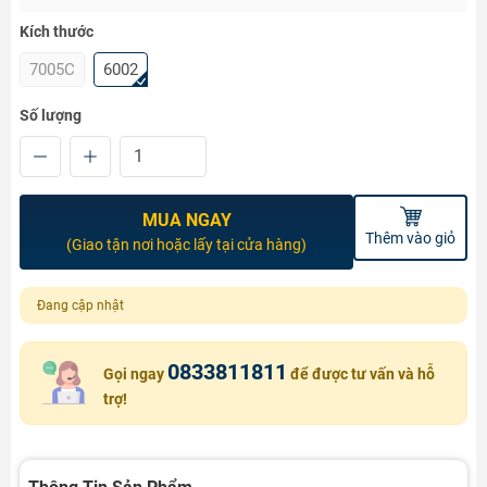
Kích thước
7005C
6002
Số lượng
MUA NGAY
Thêm vào giỏ
(Giao tận nơi hoặc lấy tại cửa hàng)
Đang cập nhật
0833811811
Gọi ngay
để được tư vấn và hỗ
trợ!