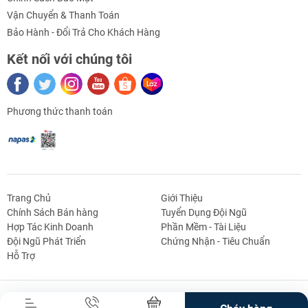
Vận Chuyển & Thanh Toán
Hướng dẫn sử dụng – Kích thước Bản Lề Hengzhu
Bảo Hành - Đổi Trả Cho Khách Hàng
HL085
Kết nối với chúng tôi
Phương thức thanh toán
Tài liệu – Video tham khảo:
Trang Chủ
Giới Thiệu
Từ khóa sản phẩm:
Chính Sách Bán hàng
Tuyển Dụng Đội Ngũ
Hợp Tác Kinh Doanh
Phần Mềm - Tài Liệu
g Định
Linh Kiện Siết -
Dao Cụ Cắt Gọt
Dụng Cụ Cầm
Máy Công Cụ
Đội Ngũ Phát Triển
Chứng Nhận - Tiêu Chuẩn
- bản lề cửa
 Băng Tải
Nối
Tay
Hỗ Trợ
- bản lề tủ điện
- phụ kiện tủ điện
Bản Quyền Thuộc Về Truong An Mechatronics.