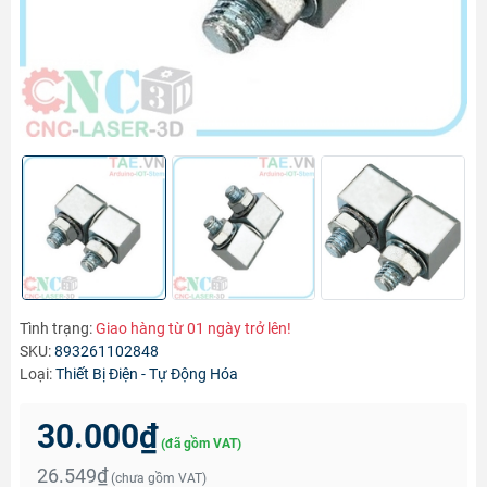
Tình trạng:
Giao hàng từ 01 ngày trở lên!
SKU:
893261102848
Loại:
Thiết Bị Điện - Tự Động Hóa
30.000₫
(đã gồm VAT)
26.549₫
(chưa gồm VAT)