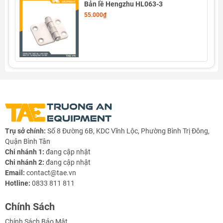
Bản lề Hengzhu HL063-3
55.000₫
Thông số kỹ thuật Bản Lề Hengzhu HL085
- Hãng sản xuất: Hengzhu
- Model: HL085
Trụ sở chính:
Số 8 Đường 6B, KDC Vĩnh Lộc, Phường Bình Trị Đông,
Quận Bình Tân
- Chất liệu: Thép
Chi nhánh 1:
đang cập nhật
Chi nhánh 2:
đang cập nhật
- Bề mặt mạ kẽm
Email:
contact@tae.vn
Hotline:
0833 811 811
- Khả năng xoay: 180 độ
- Trọng lượng: 45g
Chính Sách
Chính Sách Bảo Mật