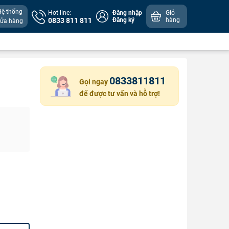
Hệ thống
Hot line:
Đăng nhập
Giỏ
0833 811 811
Đăng ký
hàng
cửa hàng
0833811811
Gọi ngay
để được tư vấn và hỗ trợ!