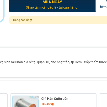
MUA NGAY
Thêm 
(Giao tận nơi hoặc lấy tại cửa hàng)
Đang cập nhật
 vệ sinh mũi hàn giá rẻ tại quận 10, chợ nhật tảo, tp Hcm | Xốp thấm nước
Chì Hàn Cuộn Lớn
180.000₫