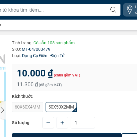
n
Tình trạng:
Có sẵn 108 sản phẩm
SKU:
M1-04/003479
Loại:
Dụng Cụ Điện - Điện Tử
10.000 ₫
(chưa gồm VAT)
11.300 ₫
(đã gồm VAT)
Kích thước
60X60X4MM
50X50X2MM
Số lượng