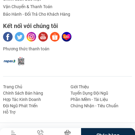
Vận Chuyển & Thanh Toán
Bảo Hành - Đổi Trả Cho Khách Hàng
Kết nối với chúng tôi
Phương thức thanh toán
Trang Chủ
Giới Thiệu
Chính Sách Bán hàng
Tuyển Dụng Đội Ngũ
Hợp Tác Kinh Doanh
Phần Mềm - Tài Liệu
g Định
Linh Kiện Siết -
Dao Cụ Cắt Gọt
Dụng Cụ Cầm
Máy Công Cụ
Đội Ngũ Phát Triển
Chứng Nhận - Tiêu Chuẩn
 Băng Tải
Nối
Tay
Hỗ Trợ
Bản Quyền Thuộc Về Truong An Mechatronics.