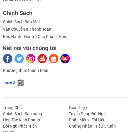
Chính Sách
Chính Sách Bảo Mật
Vận Chuyển & Thanh Toán
Bảo Hành - Đổi Trả Cho Khách Hàng
Kết nối với chúng tôi
Phương thức thanh toán
Trang Chủ
Giới Thiệu
Chính Sách Bán hàng
Tuyển Dụng Đội Ngũ
Hợp Tác Kinh Doanh
Phần Mềm - Tài Liệu
Đội Ngũ Phát Triển
Chứng Nhận - Tiêu Chuẩn
g Định
Linh Kiện Siết -
Dao Cụ Cắt Gọt
Dụng Cụ Cầm
Máy Công Cụ