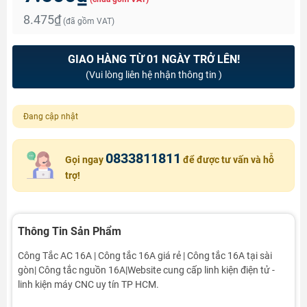
8.475₫
(đã gồm VAT)
GIAO HÀNG TỪ 01 NGÀY TRỞ LÊN!
(Vui lòng liên hệ nhận thông tin )
Đang cập nhật
0833811811
Gọi ngay
để được tư vấn và hỗ
trợ!
Thông Tin Sản Phẩm
Công Tắc AC 16A | Công tắc 16A giá rẻ | Công tắc 16A tại sài
gòn| Công tắc nguồn 16A|Website cung cấp linh kiện điện tử -
linh kiện máy CNC uy tín TP HCM.