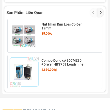
Sản Phẩm Liên Quan
Nút Nhấn Kim Loại Có Đèn
19mm
85.000₫
Combo Động cơ 86CME85
+Driver HBS758 Leadshine
4.850.000₫