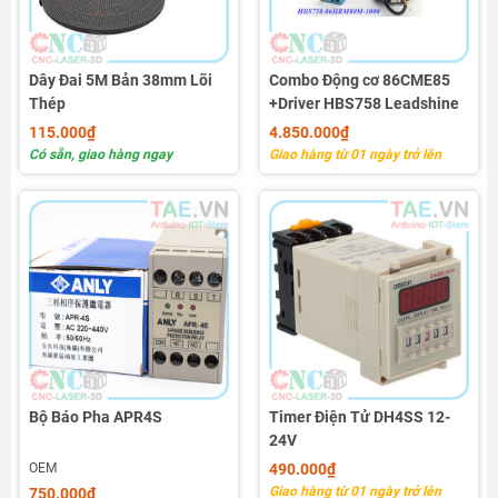
Dây Đai 5M Bản 38mm Lõi
Combo Động cơ 86CME85
Thép
+Driver HBS758 Leadshine
115.000₫
4.850.000₫
Có sẵn, giao hàng ngay
Giao hàng từ 01 ngày trở lên
Bộ Báo Pha APR4S
Timer Điện Tử DH4SS 12-
24V
OEM
490.000₫
Giao hàng từ 01 ngày trở lên
750.000₫