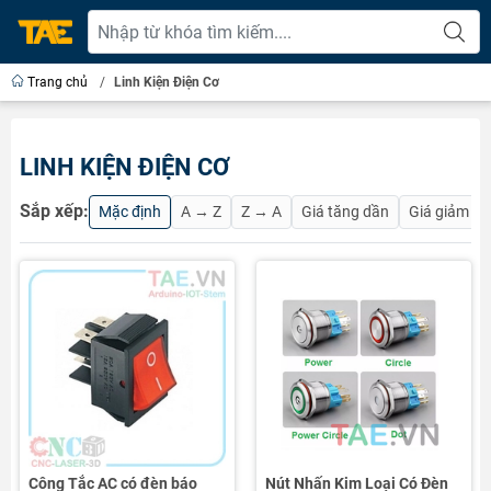
Trang chủ
/
Linh Kiện Điện Cơ
LINH KIỆN ĐIỆN CƠ
Sắp xếp:
Mặc định
A → Z
Z → A
Giá tăng dần
Giá giảm d
Công Tắc AC có đèn báo
Nút Nhấn Kim Loại Có Đèn