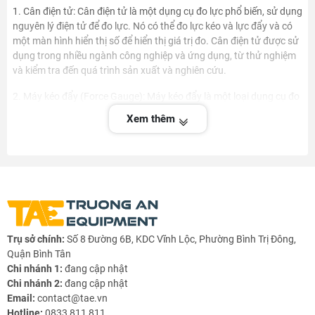
1. Cân điện tử: Cân điện tử là một dụng cụ đo lực phổ biến, sử dụng
nguyên lý điện tử để đo lực. Nó có thể đo lực kéo và lực đẩy và có
một màn hình hiển thị số để hiển thị giá trị đo. Cân điện tử được sử
dụng trong nhiều ngành công nghiệp và ứng dụng, từ thử nghiệm
và kiểm tra đến quá trình sản xuất và nghiên cứu.
2. Máy kéo đẩy (Force Gauge): Máy kéo đẩy là một loại dụng cụ đo
lực di động được sử dụng để đo lực tác động lên một đối tượng. Nó
Xem thêm
bao gồm một đầu cảm biến và một màn hình hiển thị để đọc giá trị
đo. Máy kéo đẩy thường được sử dụng để đo lực kéo, lực đẩy hoặc
lực uốn trong các ứng dụng như kiểm tra độ bền, kiểm tra đàn hồi
và kiểm tra độ mở rộng.
3. Máy đo lực căng (Tension Gauge): Máy đo lực căng được sử
dụng để đo lực căng trong các ứng dụng như kiểm tra sức căng
của dây cáp, sợi, dây chằng, và các vật liệu dẫn lực khác. Nó có thể
Trụ sở chính:
Số 8 Đường 6B, KDC Vĩnh Lộc, Phường Bình Trị Đông,
đo lực căng một cách chính xác và có một màn hình hiển thị số để
Quận Bình Tân
hiển thị giá trị đo.
Chi nhánh 1:
đang cập nhật
4. Máy đo lực nén (Compression Gauge): Máy đo lực nén được sử
Chi nhánh 2:
đang cập nhật
dụng để đo lực nén hoặc lực nén trong các ứng dụng như kiểm tra
Email:
contact@tae.vn
độ bền và kiểm tra tải trọng. Nó bao gồm một đầu cảm biến và một
Hotline:
0833 811 811