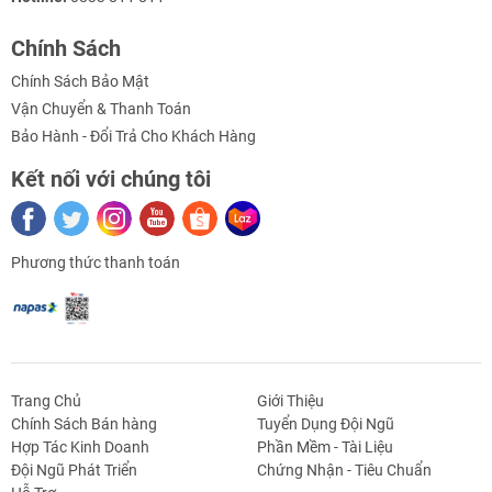
màn hình hiển thị số để đọc giá trị đo.
Chính Sách
Các dụng cụ đo lực được sử dụng trong nhiều lĩnh vực như sản
xuất, xây dựng, thí nghiệm, nghiên cứu, kiểm tra chất lượng và các
Chính Sách Bảo Mật
ứng dụng kỹ thuật khác. Chúng giúp đo lường, kiểm tra và kiểm
Vận Chuyển & Thanh Toán
soát lực trong các quá trình và sản phẩm khác nhau.
Bảo Hành - Đổi Trả Cho Khách Hàng
Kết nối với chúng tôi
Phương thức thanh toán
Trang Chủ
Giới Thiệu
Chính Sách Bán hàng
Tuyển Dụng Đội Ngũ
Hợp Tác Kinh Doanh
Phần Mềm - Tài Liệu
Đội Ngũ Phát Triển
Chứng Nhận - Tiêu Chuẩn
g Định
Linh Kiện Siết -
Dao Cụ Cắt Gọt
Dụng Cụ Cầm
Máy Công Cụ