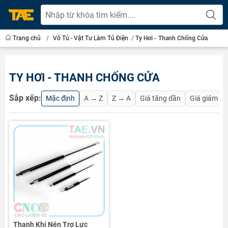
Trang chủ
/
Vỏ Tủ - Vật Tư Làm Tủ Điện
/
Ty Hơi - Thanh Chống Cửa
TY HƠI - THANH CHỐNG CỬA
Sắp xếp:
Mặc định
A → Z
Z → A
Giá tăng dần
Giá giảm d
Thanh Khí Nén Trợ Lực