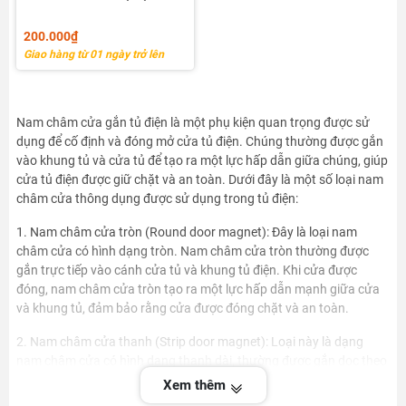
200.000₫
Giao hàng từ 01 ngày trở lên
Nam châm cửa gắn tủ điện là một phụ kiện quan trọng được sử
dụng để cố định và đóng mở cửa tủ điện. Chúng thường được gắn
vào khung tủ và cửa tủ để tạo ra một lực hấp dẫn giữa chúng, giúp
cửa tủ điện được giữ chặt và an toàn. Dưới đây là một số loại nam
châm cửa thông dụng được sử dụng trong tủ điện:
1. Nam châm cửa tròn (Round door magnet): Đây là loại nam
châm cửa có hình dạng tròn. Nam châm cửa tròn thường được
gắn trực tiếp vào cánh cửa tủ và khung tủ điện. Khi cửa được
đóng, nam châm cửa tròn tạo ra một lực hấp dẫn mạnh giữa cửa
và khung tủ, đảm bảo rằng cửa được đóng chặt và an toàn.
2. Nam châm cửa thanh (Strip door magnet): Loại này là dạng
nam châm cửa có hình dạng thanh dài, thường được gắn dọc theo
cạnh của cánh cửa tủ và khung tủ điện. Nam châm cửa thanh tạo
Xem thêm
ra một lực hấp dẫn trên toàn bộ chiều dài của cửa, giữ cho cửa tủ