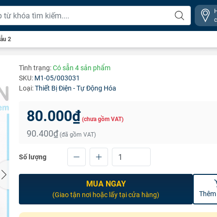
ẫu 2
Tình trạng:
Có sẵn 4 sản phẩm
SKU:
M1-05/003031
Loại:
Thiết Bị Điện - Tự Động Hóa
80.000₫
(chưa gồm VAT)
90.400₫
(đã gồm VAT)
Số lượng
MUA NGAY
Thêm 
(Giao tận nơi hoặc lấy tại cửa hàng)