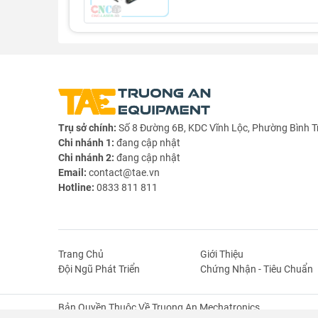
Trụ sở chính:
Số 8 Đường 6B, KDC Vĩnh Lộc, Phường Bình T
Chi nhánh 1:
đang cập nhật
Chi nhánh 2:
đang cập nhật
Email:
contact@tae.vn
Hotline:
0833 811 811
Thông số kỹ thuật Gá Thân Xi Lanh Điện Mẫu 2
Trang Chủ
Giới Thiệu
Đội Ngũ Phát Triển
Chứng Nhận - Tiêu Chuẩn
- Vật liệu: nhôm
- Thích hợp sử dụng cho các loại
xi lanh điện
Bản Quyền Thuộc Về Truong An Mechatronics.