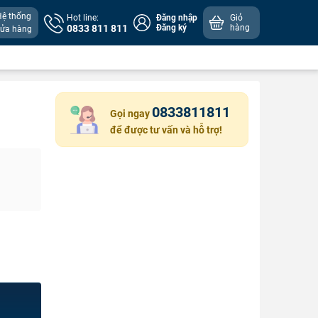
Hệ thống
Hot line:
Đăng nhập
Giỏ
0833 811 811
Đăng ký
hàng
cửa hàng
0833811811
Gọi ngay
để được tư vấn và hỗ trợ!