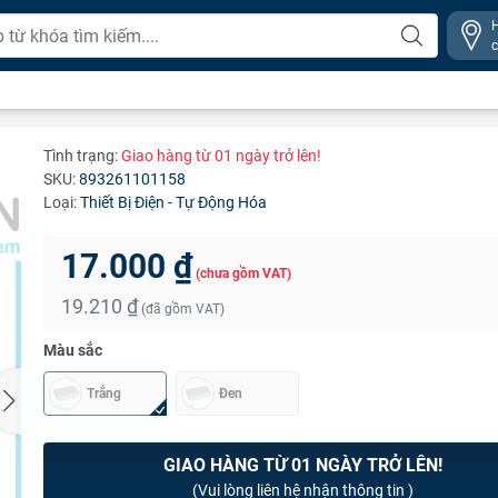
Tình trạng:
Giao hàng từ 01 ngày trở lên!
SKU:
893261101158
Loại:
Thiết Bị Điện - Tự Động Hóa
17.000 ₫
(chưa gồm VAT)
19.210 ₫
(đã gồm VAT)
Màu sắc
Trắng
Đen
GIAO HÀNG TỪ 01 NGÀY TRỞ LÊN!
(Vui lòng liên hệ nhận thông tin )