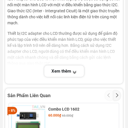
nối một màn hình LCD với một vi điều khiển bằng giao thức I2C.
Giao thức I2C (Inter - Intergrated Cicuit) là một giao thức truyền
thông dành cho việc kết nối các linh kiện điện tử trên cùng một
mạch.
Thiết bị I2C adapter cho LCD thường được sử dụng để giảm độ
phức tạp của việc điều khiển màn hình LCD, giúp cho việc thiết
kế và lập trình trở nên dễ dàng hơn. Bằng cách sử dụng I2C
adapter cho LCD, người dùng có thể điều khiển màn hình LCD
một cách nhanh chóng và dễ dàng bằng cách gửi các lệnh
thông qua giao thức I2C.
Xem thêm
Sơ Đồ Đấu Nối Với LCD
Sản Phẩm Liên Quan
Tags :
Combo LCD 1602
- 8%
#lcd_16x2 #i2cadapter #16X02 #1602 #adapter #lcd1602
60.000₫
65.000₫