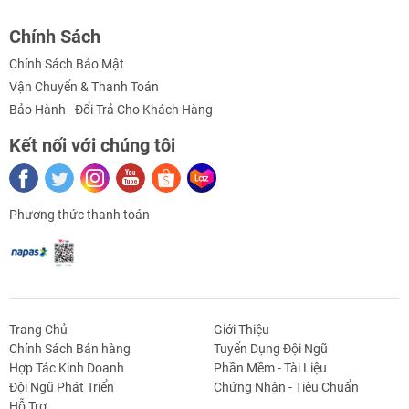
Chính Sách
Chính Sách Bảo Mật
Vận Chuyển & Thanh Toán
Bảo Hành - Đổi Trả Cho Khách Hàng
Kết nối với chúng tôi
Phương thức thanh toán
Trang Chủ
Giới Thiệu
Chính Sách Bán hàng
Tuyển Dụng Đội Ngũ
Hợp Tác Kinh Doanh
Phần Mềm - Tài Liệu
g Định
Linh Kiện Siết -
Dao Cụ Cắt Gọt
Dụng Cụ Cầm
Máy Công Cụ
Đội Ngũ Phát Triển
Chứng Nhận - Tiêu Chuẩn
 Băng Tải
Nối
Tay
Hỗ Trợ