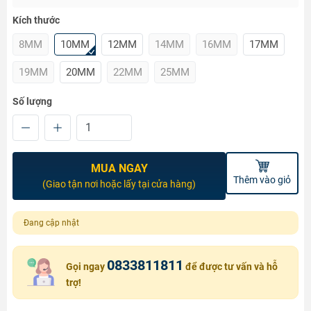
Kích thước
8MM
10MM
12MM
14MM
16MM
17MM
19MM
20MM
22MM
25MM
Số lượng
MUA NGAY
Thêm vào giỏ
(Giao tận nơi hoặc lấy tại cửa hàng)
Đang cập nhật
0833811811
Gọi ngay
để được tư vấn và hỗ
trợ!