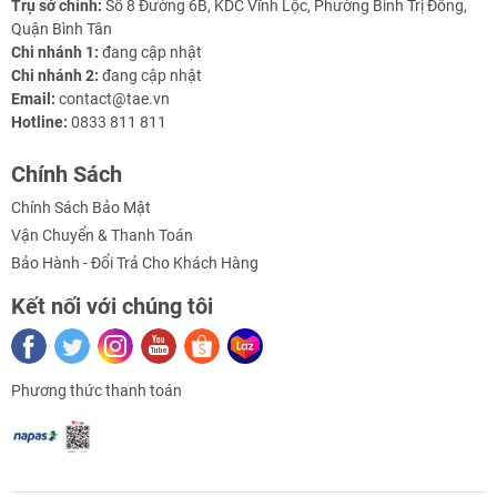
Trụ sở chính:
Số 8 Đường 6B, KDC Vĩnh Lộc, Phường Bình Trị Đông,
Quận Bình Tân
Chi nhánh 1:
đang cập nhật
Chi nhánh 2:
đang cập nhật
Email:
contact@tae.vn
Hotline:
0833 811 811
Chính Sách
Chính Sách Bảo Mật
Vận Chuyển & Thanh Toán
Thông số kỹ thuật Khớp Nối Mềm Nhôm Đường Kính
Bảo Hành - Đổi Trả Cho Khách Hàng
Ngoài 40MM ( nhiều loại )
Kết nối với chúng tôi
- Chất liệu: Nhôm đặc
- Khớp nối đồng trục
Phương thức thanh toán
- Đường kính ngoài: 40mm
- Đường kính lỗ 2 đầu: